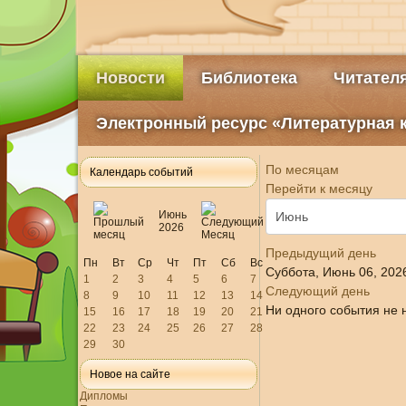
Новости
Библиотека
Читател
Электронный ресурс «Литературная 
По месяцам
Календарь событий
Перейти к месяцу
Июнь
2026
Предыдущий день
Пн
Вт
Ср
Чт
Пт
Сб
Вс
Суббота, Июнь 06, 202
1
2
3
4
5
6
7
Следующий день
8
9
10
11
12
13
14
Ни одного события не 
15
16
17
18
19
20
21
22
23
24
25
26
27
28
29
30
Новое на сайте
Дипломы