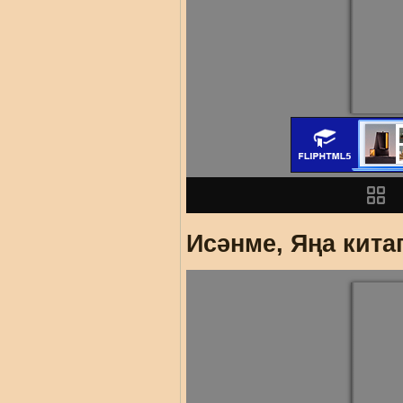
Исәнме, Яңа кита