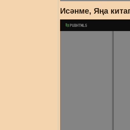
Исәнме, Яңа кита