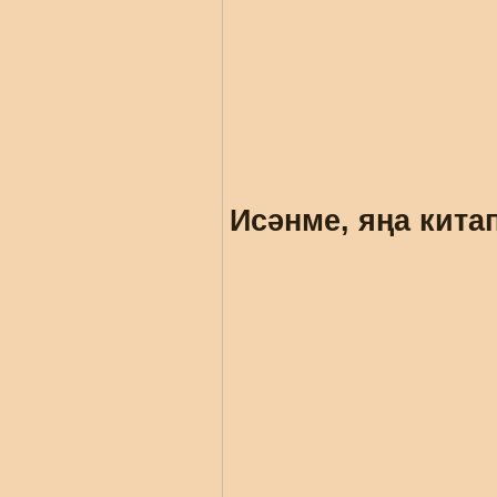
Исәнме, яңа кита