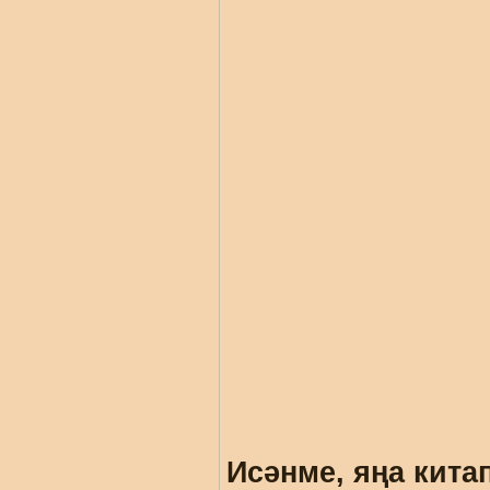
Исәнме, яңа кита