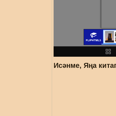
Исәнме, Яңа кита