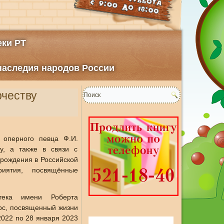
ки РТ
 наследия народов России
рчеству
 оперного певца Ф.И.
у, а также в связи с
 рождения в Российской
риятия, посвящённые
тека имени Роберта
рс, посвященный жизни
2022 по 28 января 2023