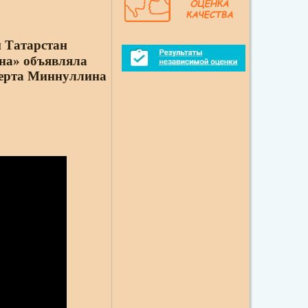
и Татарстан
на
»
объявляла
берта Миннуллина