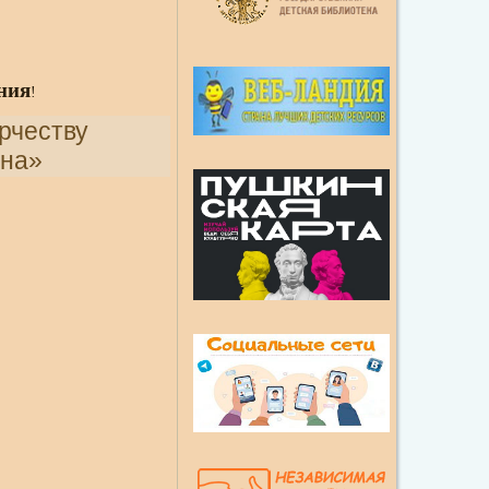
ния
!
рчеству
ина»