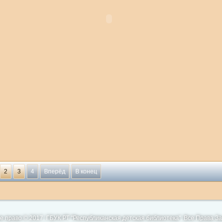
2
3
4
Вперёд
В конец
е право © 2017. ГБУК РТ "Республиканская детская библиотека". Все Права 