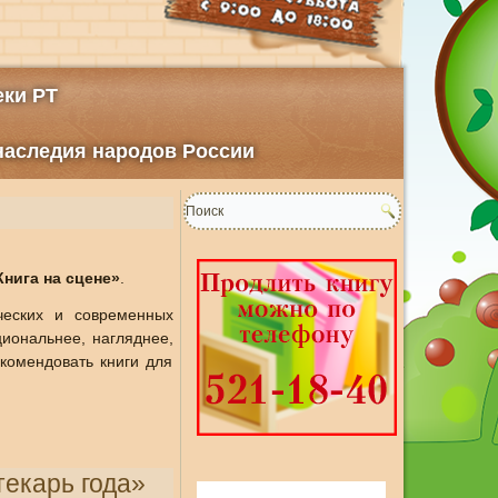
ки РТ
 наследия народов России
Книга на сцене»
.
ческих и современных
иональнее, нагляднее,
екомендовать книги для
текарь года»