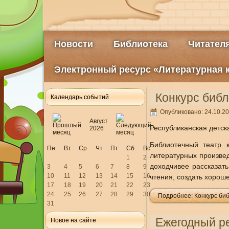
Новости
Библиотека
Читател
Электронный ресурс «Литературная 
Конкурс библ
Календарь событий
Опубликовано: 24.10.20
Август
Республиканская детск
2026
Библиотечный театр 
Пн
Вт
Ср
Чт
Пт
Сб
Вс
литературных произве
1
2
доходчивее рассказать
3
4
5
6
7
8
9
10
11
12
13
14
15
16
чтения, создать хорош
17
18
19
20
21
22
23
24
25
26
27
28
29
30
Подробнее: Конкурс биб
31
Ежегодный ре
Новое на сайте