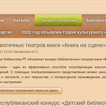
ям
Каталог
Профессионалам
Библиоте
карта»
2022 год объявлен Годом культурного
иотечных театров книги «Книга на сцене»
17 14:14
| Просмотров: 6171
ая библиотека РТ объявляет конкурс библиотечных театров книги
«
книги - один из эффективных способов популяризации класси
дений. С помощью театрализованного представления можно эмоц
 о писателе, о его творчестве, о литературном произведении, р
ее настроение.
лиотечных театров книги «Книга на сцене»
спубликанский конкурс «Детский библио