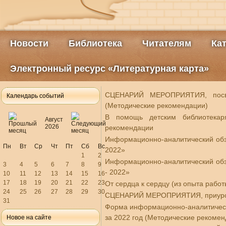
Новости
Библиотека
Читателям
Ка
Электронный ресурс «Литературная карта»
СЦЕНАРИЙ МЕРОПРИЯТИЯ, посвя
Календарь событий
(Методические рекомендации)
В помощь детским библиотекар
Август
2026
рекомендации
Информационно-аналитический обзо
Пн
Вт
Ср
Чт
Пт
Сб
Вс
2022»
1
2
Информационно-аналитический обзо
3
4
5
6
7
8
9
- 2022»
10
11
12
13
14
15
16
17
18
19
20
21
22
23
От сердца к сердцу (из опыта рабо
24
25
26
27
28
29
30
СЦЕНАРИЙ МЕРОПРИЯТИЯ, приуроче
31
Форма информационно-аналитическо
за 2022 год (Методические рекомен
Новое на сайте