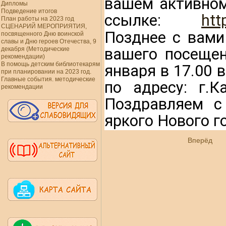
вашем активном
Дипломы
Подведение итогов
ссылке
: 
htt
План работы на 2023 год
СЦЕНАРИЙ МЕРОПРИЯТИЯ,
Позднее с вами
посвященного Дню воинской
славы и Дню героев Отечества, 9
вашего посещен
декабря (Методические
рекомендации)
В помощь детским библиотекарям
января в 17.00 
при планировании на 2023 год.
Главные события. методические
по адресу: г.К
рекомендации
Поздравляем с
яркого Нового г
Вперёд