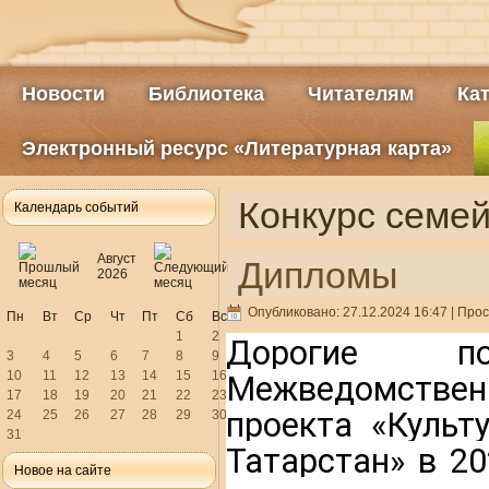
Новости
Библиотека
Читателям
Ка
Электронный ресурс «Литературная карта»
Конкурс семей
Календарь событий
Август
Дипломы
2026
Опубликовано: 27.12.2024 16:47
| Прос
Пн
Вт
Ср
Чт
Пт
Сб
Вс
1
2
Дорогие по
3
4
5
6
7
8
9
10
11
12
13
14
15
16
Межведомственн
17
18
19
20
21
22
23
проекта «Культ
24
25
26
27
28
29
30
31
Татарстан» в 20
Новое на сайте