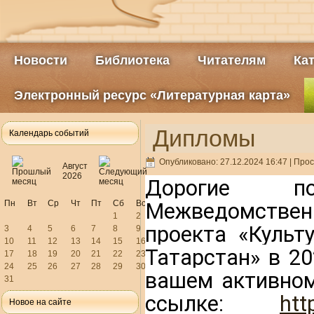
Новости
Библиотека
Читателям
Ка
Электронный ресурс «Литературная карта»
Дипломы
Календарь событий
Опубликовано: 27.12.2024 16:47
| Прос
Август
2026
Дорогие по
Пн
Вт
Ср
Чт
Пт
Сб
Вс
Межведомственн
1
2
проекта «Культ
3
4
5
6
7
8
9
10
11
12
13
14
15
16
Татарстан» в 20
17
18
19
20
21
22
23
24
25
26
27
28
29
30
вашем активном
31
ссылке
: 
htt
Новое на сайте