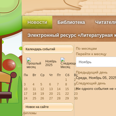
Новости
Библиотека
Читател
Электронный ресурс «Литературная 
По месяцам
Календарь событий
Перейти к месяцу
Ноябрь
2025
Предыдущий день
Пн
Вт
Ср
Чт
Пт
Сб
Вс
Среда, Ноябрь 05, 202
1
2
Следующий день
3
4
5
6
7
8
9
Ни одного события не 
10
11
12
13
14
15
16
17
18
19
20
21
22
23
24
25
26
27
28
29
30
Новое на сайте
Дипломы