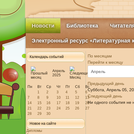
Новости
Библиотека
Читател
Электронный ресурс «Литературная 
По месяцам
Календарь событий
Перейти к месяцу
Апрель
2025
Предыдущий день
Пн
Вт
Ср
Чт
Пт
Сб
Вс
Суббота, Апрель 05, 2
1
2
3
4
5
6
Следующий день
7
8
9
10
11
12
13
Ни одного события не 
14
15
16
17
18
19
20
21
22
23
24
25
26
27
28
29
30
Новое на сайте
Дипломы