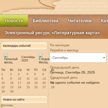
Новости
Библиотека
Читателям
Ка
Электронный ресурс «Литературная карта»
По месяцам
Календарь событий
Перейти к месяцу
Сентябрь
2025
Предыдущий день
Пн
Вт
Ср
Чт
Пт
Сб
Вс
Пятница, Сентябрь 05, 2025
1
2
3
4
5
6
7
Следующий день
8
9
10
11
12
13
14
Ни одного события не найдено
15
16
17
18
19
20
21
22
23
24
25
26
27
28
29
30
Новое на сайте
Дипломы