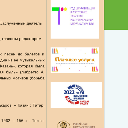
. Заслуженный деятель
, главным редактором
х песен до балетов и
дна из её музыкальных
Казань», которая была
ая быль» (либретто А.
альных мотивов (борьба
аров. – Казан : Татар.
62. – 156 с. - Текст :