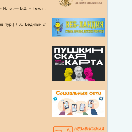
 № 5 .— Б.2. – Текст :
ур.] / Х. Бәдигый //