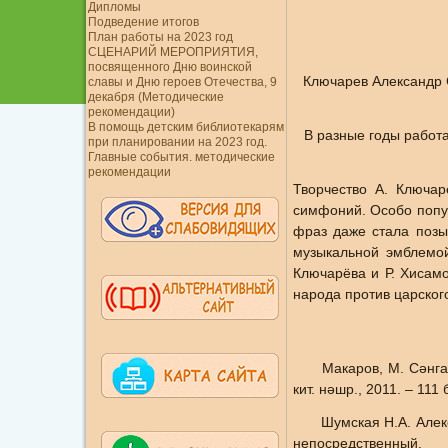
Дипломы
Подведение итогов
План работы на 2023 год
СЦЕНАРИЙ МЕРОПРИЯТИЯ,
посвященного Дню воинской
Ключарев Александр С
славы и Дню героев Отечества, 9
декабря (Методические
рекомендации)
В помощь детским библиотекарям
В разные годы работ
при планировании на 2023 год.
Главные события. методические
рекомендации
Творчество А. Ключа
симфоний. Особо попу
фраз даже стала позы
музыкальной эмблемой
Ключарёва и Р. Хисамо
народа против царског
Макаров, М. Сәнгатебе
кит. нәшр., 2011. – 111
Шумская Н.А. Александ
непосредственный.