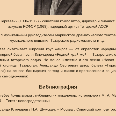
ергеевич (1906-1972) - советский композитор, дирижёр и пианист
искусств РСФСР (1969), народный артист Татарской АССР.
ал музыкальным руководителем Марийского драматического театра
музыкального вещания Татарского радиокомитета и т.д.
рева охватывает широкий круг жанров — от обработок народны
лярной была песня Ключарева «Родной край мой — Татарстан», о
вным татарского радио. Не менее известна и его песня «Новая 
 столицы Татарстан. Александр Сергеевич автор балета «Горн
ва) на основе башкирских легенд и сказок с привнесением соци
о самодержавия).
Библиография
з йолдызлары : публицистик мәкаләләр, истәлекләр / М. А. Мак
 б. – Текст : непосредственный.
р Ключарев / Н.А. Шумская. – Москва : Советский композитор, 19