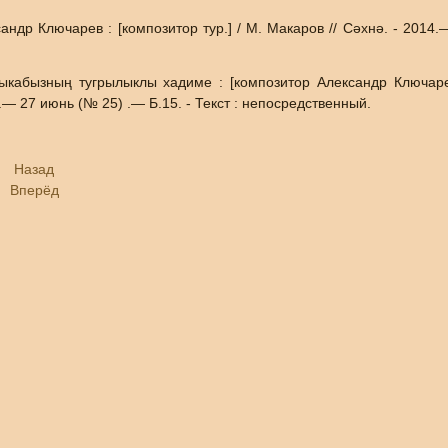
 Ключарев : [композитор тур.] / М. Макаров // Сәхнә. - 2014.—
ызның тугрылыклы хадиме : [композитор Александр Ключарев т
— 27 июнь (№ 25) .— Б.15. - Текст : непосредственный.
Назад
Вперёд