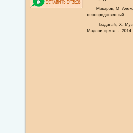
Макаров, М. Александр
непосредственный.
Бәдигый, Х. Музыкаб
Мәдәни җомга. - 2014 .