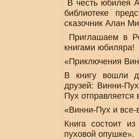
В честь юбилея А
библиотеке пред
сказочник Алан Ми
Приглашаем в Ре
книгами юбиляра!
«Приключения Винн
В книгу вошли д
друзей: Винни-Пух
Пух отправляется в
«Винни-Пух и все-
Книга состоит из
пуховой опушке».