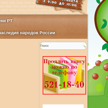
ки РТ
 наследия народов России