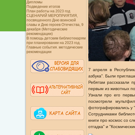
Дипломы
Подведение итогов
План работы на 2023 год
СЦЕНАРИЙ МЕРОПРИЯТИЯ,
посвященного Дню воинской
славы и Дню героев Отечества, 9
декабря (Методические
рекомендации)
В помощь детским библиотекарям
при планировании на 2023 год.
Главные события. методические
рекомендации
7 апреля в Республик
азбука". Были приглаш
Ребятам рассказали п
первым из животных по
Узнали про его первы
посмотрели мультфи
фотографировались у 
Сотрудниками библиоте
книги про космос со сл
отгадка" и "Космически