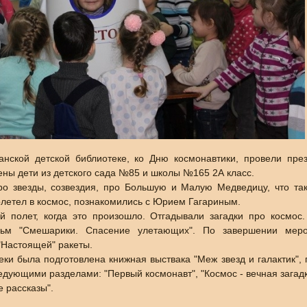
анской детской библиотеке, ко Дню космонавтики, провели пре
ены дети из детского сада №85 и школы №165 2А класс.
ро звезды, созвездия, про Большую и Малую Медведицу, что так
летел в космос, познакомились с Юрием Гагариным.
й полет, когда это произошло. Отгадывали загадки про космос
льм "Смешарики. Спасение улетающих". По завершении меро
"Настоящей" ракеты.
ки была подготовлена книжная выствака "Меж звезд и галактик",
едующими разделами: "Первый космонавт", "Космос - вечная загадк
е рассказы".