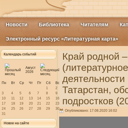
Новости
Библиотека
Читателям
Ка
Электронный ресурс «Литературная карта»
Край родной –
Календарь событий
(литературное
Август
2026
деятельности 
Пн
Вт
Ср
Чт
Пт
Сб
Вс
Татарстан, о
1
2
3
4
5
6
7
8
9
подростков (20
10
11
12
13
14
15
16
17
18
19
20
21
22
23
24
25
26
27
28
29
30
Опубликовано: 17.08.2020 16:02
31
Новое на сайте