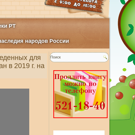
ки РТ
 наследия народов России
веденных для
н в 2019 г. на