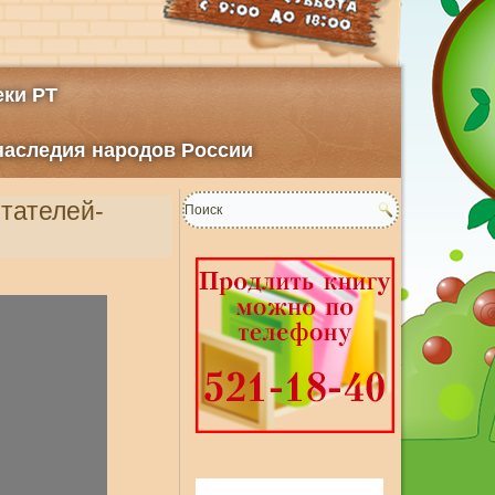
ки РТ
 наследия народов России
тателей-