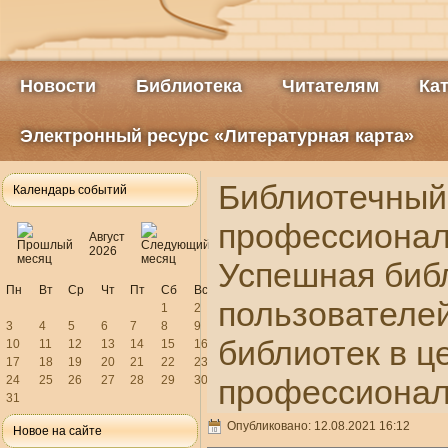
Новости
Библиотека
Читателям
Ка
Электронный ресурс «Литературная карта»
Библиотечный
Календарь событий
профессионал
Август
2026
Успешная биб
Пн
Вт
Ср
Чт
Пт
Сб
Вс
пользователей
1
2
3
4
5
6
7
8
9
библиотек в ц
10
11
12
13
14
15
16
17
18
19
20
21
22
23
24
25
26
27
28
29
30
профессионал
31
Опубликовано: 12.08.2021 16:12
Новое на сайте