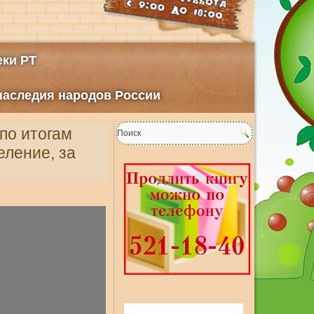
ки РТ
 наследия народов России
 по итогам
еление, за