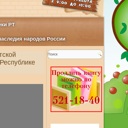
ки РТ
 наследия народов России
тской
 Республике