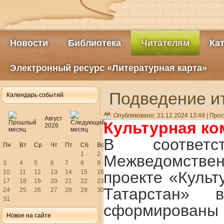
Новости
Библиотека
Читателям
Ка
Электронный ресурс «Литературная карта»
Подведение и
Календарь событий
Опубликовано: 21.12.2024 13:49
| Прос
Август
Культурная ко
2026
В соответ
Пн
Вт
Ср
Чт
Пт
Сб
Вс
1
2
Межведомствен
3
4
5
6
7
8
9
10
11
12
13
14
15
16
проекте «Культ
17
18
19
20
21
22
23
Татарстан» 
24
25
26
27
28
29
30
31
сформирован
Новое на сайте