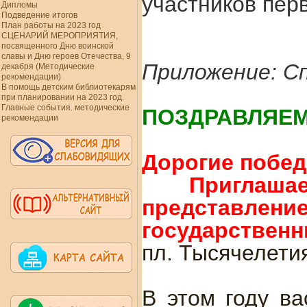
участников перв
Дипломы
Подведение итогов
План работы на 2023 год
СЦЕНАРИЙ МЕРОПРИЯТИЯ,
посвященного Дню воинской
славы и Дню героев Отечества, 9
Приложение: С
декабря (Методические
рекомендации)
В помощь детским библиотекарям
при планировании на 2023 год.
Главные события. методические
ПОЗДРАВЛЯЕМ
рекомендации
Дорогие побед
Пригла
представление
государственны
пл. Тысячелетия,
В этом году ва