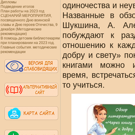
Дипломы
одиночества и неу
Подведение итогов
План работы на 2023 год
Названные в обзо
СЦЕНАРИЙ МЕРОПРИЯТИЯ,
посвященного Дню воинской
Шукшина, А. Але
славы и Дню героев Отечества, 9
декабря (Методические
побуждают к раз
рекомендации)
В помощь детским библиотекарям
при планировании на 2023 год.
отношению к кажд
Главные события. методические
рекомендации
добру и свету» по
книгами можно и
время, встречатьс
то учиться.