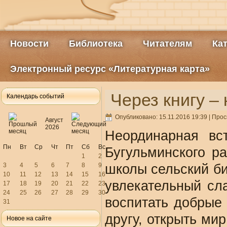
Новости
Библиотека
Читателям
Ка
Электронный ресурс «Литературная карта»
Через книгу – 
Календарь событий
Опубликовано: 15.11.2016 19:39
| Прос
Август
2026
Неординарная вс
Пн
Вт
Ср
Чт
Пт
Сб
Вс
Бугульминского р
1
2
3
4
5
6
7
8
9
школы сельский би
10
11
12
13
14
15
16
увлекательный сла
17
18
19
20
21
22
23
24
25
26
27
28
29
30
воспитать добрые 
31
другу, открыть мир
Новое на сайте