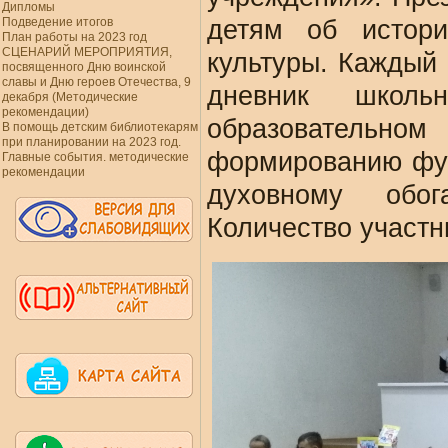
Дипломы
Подведение итогов
детям об истори
План работы на 2023 год
СЦЕНАРИЙ МЕРОПРИЯТИЯ,
культуры. Каждый
посвященного Дню воинской
славы и Дню героев Отечества, 9
дневник школь
декабря (Методические
рекомендации)
образовательном
В помощь детским библиотекарям
при планировании на 2023 год.
формированию фун
Главные события. методические
рекомендации
духовному обог
Количество участн