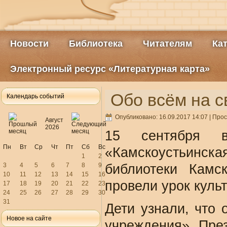
Новости
Библиотека
Читателям
Ка
Электронный ресурс «Литературная карта»
Обо всём на с
Календарь событий
Опубликовано: 16.09.2017 14:07
| Прос
Август
2026
15 сентября 
Пн
Вт
Ср
Чт
Пт
Сб
Вс
«Камскоустьинск
1
2
3
4
5
6
7
8
9
библиотеки Камск
10
11
12
13
14
15
16
провели урок куль
17
18
19
20
21
22
23
24
25
26
27
28
29
30
31
Дети узнали, что 
Новое на сайте
учреждения». Пре