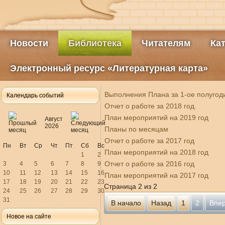
Новости
Библиотека
Читателям
Ка
Электронный ресурс «Литературная карта»
Выполнения Плана за 1-ое полугод
Календарь событий
Отчет о работе за 2018 год.
План мероприятий на 2019 год
Август
2026
Планы по месяцам
Отчет о работе за 2017 год
Пн
Вт
Ср
Чт
Пт
Сб
Вс
План мероприятий на 2018 год
1
2
Отчет о работе за 2016 год
3
4
5
6
7
8
9
10
11
12
13
14
15
16
План мероприятий на 2017 год
17
18
19
20
21
22
23
Страница 2 из 2
24
25
26
27
28
29
30
31
В начало
Назад
1
2
Впе
Новое на сайте