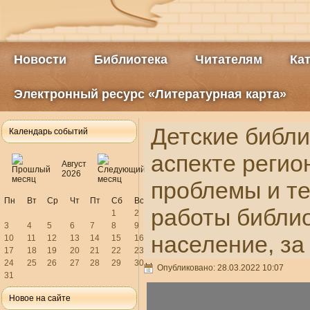
Новости
Библиотека
Читателям
Ка
Электронный ресурс «Литературная карта»
Детские библи
Календарь событий
аспекте регио
Август
2026
проблемы и те
Пн
Вт
Ср
Чт
Пт
Сб
Вс
работы библи
1
2
3
4
5
6
7
8
9
население, за
10
11
12
13
14
15
16
17
18
19
20
21
22
23
24
25
26
27
28
29
30
Опубликовано: 28.03.2022 10:07
31
Новое на сайте