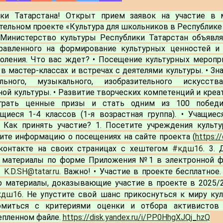
ики Татарстана! Открыт прием заявок на участие в 
тельном проекте «Культура для школьников в Республике 
 Министерство культуры Республики Татарстан объявляе
правленного на формирование культурных ценностей и 
оления. 
Что вас ждет?
 • Посещение культурных меропри
 в мастер-классах и встречах с деятелями культуры. • З
льного, музыкального, изобразительного искусства,
ной культуры. • Развитие творческих компетенций и креат
грать ценные призы и стать одним из 100 победи
щиеся 1-4 классов (1-я возрастная группа). • Учащиеся
 
Как принять участие?
 1. Посетите учреждения культу
тите информацию о посещениях на сайте проекта (
https://
контакте на своих страницах с хештегом 
#кдш16
. 3.
и материалы по форме Приложения №1 в электронной ф
 
K.D.SH@tatar.ru
. 
Важно!
 • Участие в проекте бесплатное.
 материалы, доказывающие участие в проекте в 2025/2
кдш16
. Не упустите свой шанс прикоснуться к миру кул
омиться с критериями оценки и отбора активистов
пленном файле. 
https://disk.yandex.ru/i/PP0HhgXJQj_hzQ