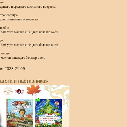
ы».
адшего и среднего школьного возраста.
тке солнце».
еднего школьного возраста.
и әби».
 һәм урта мәктәп яшендәге балалар өчен.
ы».
 һәм урта мәктәп яшендәге балалар өчен.
 кояш».
 мәктәп яшендәге балалар өчен.
ря 2023 21:09
агога и наставника»