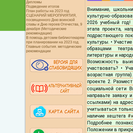
Дипломы
Подведение итогов
Внимание, школьн
План работы на 2023 год
культурно-образова
СЦЕНАРИЙ МЕРОПРИЯТИЯ,
посвященного Дню воинской
2026 учебный год!
славы и Дню героев Отечества, 9
этапа проекта, на
декабря (Методические
рекомендации)
подрастающего пок
В помощь детским библиотекарям
культуры. • Участие
при планировании на 2023 год.
Главные события. методические
образцами театра
рекомендации
литературы и народ
Возможность выи
участвовать?
 • Уча
возрастная группа).
проекте. 2. Размес
социальной сети В
направьте заявку 
ссылками) на адрес
учитываться только
наличие хештега 
#
Подробнее познак
Положении в прикре