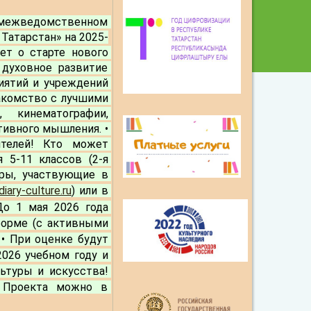
межведомственном 
Татарстан» на 2025-
т о старте нового 
духовное развитие 
ятий и учреждений 
накомство с лучшими 
 кинематографии, 
ивного мышления. • 
телей! 
Кто может 
 5-11 классов (2-я 
ры, участвующие в 
diary-culture.ru
) или в 
 До 1 мая 2026 года 
орме (с активными 
 • При оценке будут 
026 учебном году и 
ьтуры и искусства! 
 Проекта можно в 