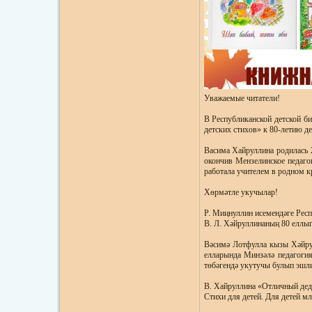
Уважаемые читатели!
В Республиканской детской б
детских стихов» к 80-летию де
Васима Хайруллина родилась 2
окончив Мензелинское педагог
работала учителем в родном к
Хөрмәтле укучылар!
Р. Миңнуллин исемендәге Респ
В. Л. Хәйруллинаның 80 еллы
Вәсимә Лотфулла кызы Хәйру
елларында Минзәлә педагогия
төбәгендә укутучы булып эшли
В. Хайруллина «Отличный дед
Стихи для детей. Для детей мл