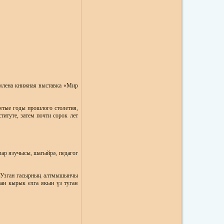
рмлена книжная выставка «Мир
сятые годы прошлого столетия,
титуте, затем почти сорок лет
лар язучысы, шагыйрә, педагог
. Узган гасырның алтмышынчы
нан кырык елга якын үз туган