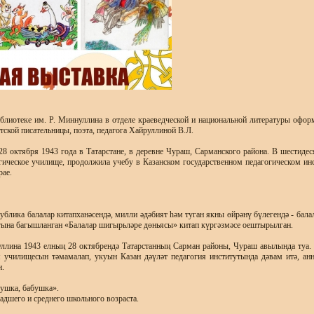
иблиотеке им. Р. Миннуллина в отделе краеведческой и национальной литературы офо
тской писательницы, поэта, педагога Хайруллиной В.Л.
8 октября 1943 года в Татарстане, в деревне Чураш, Сарманского района. В шестиде
ическое училище, продолжила учебу в Казанском государственном педагогическом инс
рае.
ублика балалар китапханәсендә, милли әдәбият һәм туган якны өйрәнү бүлегендә - бала
гына багышланган «Балалар шигырьләре дөньясы» китап күргәзмәсе оештырылган.
ллина 1943 елның 28 октябрендә Татарстанның Сарман районы, Чураш авылында туа
 училищесын тәмамалап, укуын Казан дәүләт педагогия институтында дәвам итә, ан
.
ушка, бабушка».
адшего и среднего школьного возраста.