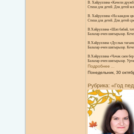
В. Хайруллина «Качели дружб
Стихи для детей. Для детей мл
В. Хайруллина «На каждом цве
Стихи для детей. Для детей ср
В.Хәйруллина «Шәп бабай, тәт
Балалар өчен шигырьләр. Кече
В.Хәйруллина «Дуслык тагын
Балалар өчен шигырьләр. Кече
В.Хәйруллина «Чәчәк саен бер
Балалар өчен шигырьләр. Урта
Подробнее ...
Понедельник, 30 октяб
Рубрика: «Год пед