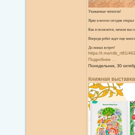
Уважаемые читатели!
Ярко и весело сегодня откры
Как и полагается, начали мы с
Впереди ребят ждет еще много
До новых встреч!
https://t.me/rdb_rt81/46
Подробнее ...
Понедельник, 30 октяб
Книжная выставка