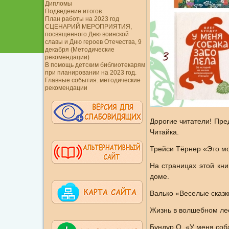
Дипломы
Подведение итогов
План работы на 2023 год
СЦЕНАРИЙ МЕРОПРИЯТИЯ,
посвященного Дню воинской
славы и Дню героев Отечества, 9
декабря (Методические
рекомендации)
В помощь детским библиотекарям
при планировании на 2023 год.
Главные события. методические
рекомендации
Дорогие читатели! Пре
Читайка.
Трейси Тёрнер «Это м
На страницах этой кни
доме.
Валько «Веселые сказ
Жизнь в волшебном лес
Бундур О. «У меня соб