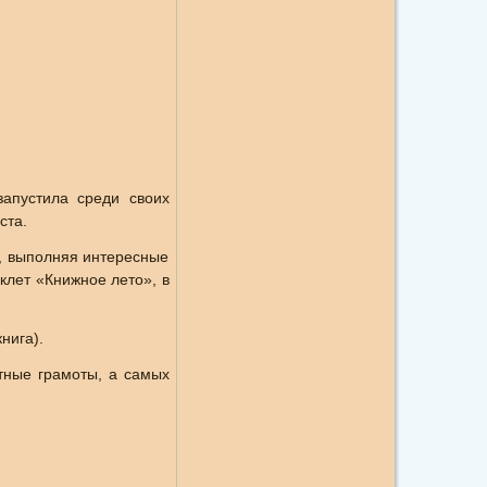
запустила среди своих
ста.
с, выполняя интересные
лет «Книжное лето», в
нига).
етные грамоты, а самых