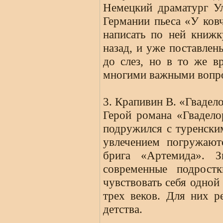
Немецкий драматург У
Германии пьеса «У ковч
написать по ней книжк
назад, и уже поставлен
до слез, но в то же в
многими важными вопр
3. Крапивин В. «Гвадел
Герой романа «Гвадело
подружился с туренски
увлечением погружают
брига «Артемида». З
современные подрост
чувствовать себя одно
трех веков. Для них р
детства.