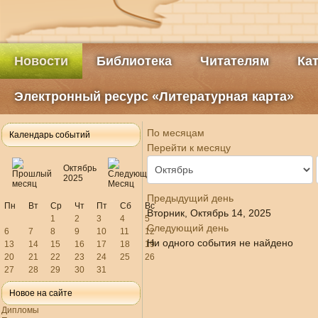
Новости
Библиотека
Читателям
Ка
Электронный ресурс «Литературная карта»
По месяцам
Календарь событий
Перейти к месяцу
Октябрь
2025
Предыдущий день
Пн
Вт
Ср
Чт
Пт
Сб
Вс
Вторник, Октябрь 14, 2025
1
2
3
4
5
Следующий день
6
7
8
9
10
11
12
Ни одного события не найдено
13
14
15
16
17
18
19
20
21
22
23
24
25
26
27
28
29
30
31
Новое на сайте
Дипломы