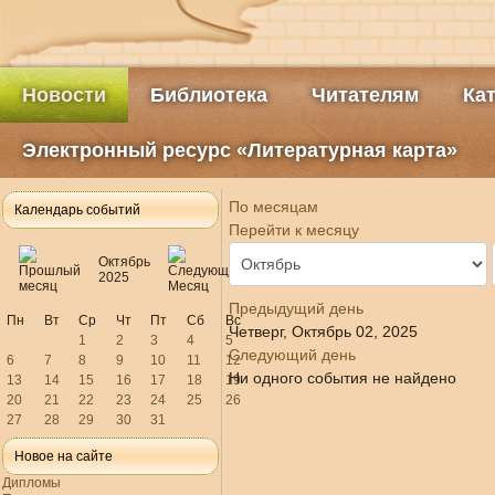
Новости
Библиотека
Читателям
Ка
Электронный ресурс «Литературная карта»
По месяцам
Календарь событий
Перейти к месяцу
Октябрь
2025
Предыдущий день
Пн
Вт
Ср
Чт
Пт
Сб
Вс
Четверг, Октябрь 02, 2025
1
2
3
4
5
Следующий день
6
7
8
9
10
11
12
Ни одного события не найдено
13
14
15
16
17
18
19
20
21
22
23
24
25
26
27
28
29
30
31
Новое на сайте
Дипломы