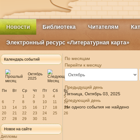
Новости
Библиотека
Читателям
Ка
Электронный ресурс «Литературная карта»
По месяцам
Календарь событий
Перейти к месяцу
Октябрь
2025
Предыдущий день
Пн
Вт
Ср
Чт
Пт
Сб
Вс
Пятница, Октябрь 03, 2025
1
2
3
4
5
Следующий день
6
7
8
9
10
11
12
Ни одного события не найдено
13
14
15
16
17
18
19
20
21
22
23
24
25
26
27
28
29
30
31
Новое на сайте
Дипломы