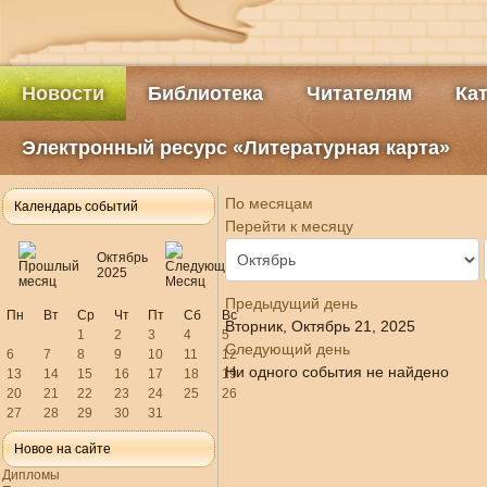
Новости
Библиотека
Читателям
Ка
Электронный ресурс «Литературная карта»
По месяцам
Календарь событий
Перейти к месяцу
Октябрь
2025
Предыдущий день
Пн
Вт
Ср
Чт
Пт
Сб
Вс
Вторник, Октябрь 21, 2025
1
2
3
4
5
Следующий день
6
7
8
9
10
11
12
Ни одного события не найдено
13
14
15
16
17
18
19
20
21
22
23
24
25
26
27
28
29
30
31
Новое на сайте
Дипломы