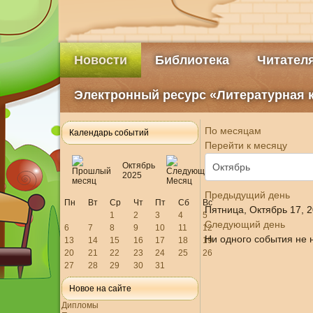
Новости
Библиотека
Читател
Электронный ресурс «Литературная 
По месяцам
Календарь событий
Перейти к месяцу
Октябрь
2025
Предыдущий день
Пн
Вт
Ср
Чт
Пт
Сб
Вс
Пятница, Октябрь 17, 
1
2
3
4
5
Следующий день
6
7
8
9
10
11
12
Ни одного события не 
13
14
15
16
17
18
19
20
21
22
23
24
25
26
27
28
29
30
31
Новое на сайте
Дипломы