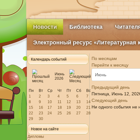
Новости
Библиотека
Читател
Электронный ресурс «Литературная 
По месяцам
Календарь событий
Перейти к месяцу
Июнь
2026
Предыдущий день
Пн
Вт
Ср
Чт
Пт
Сб
Вс
Пятница, Июнь 12, 202
1
2
3
4
5
6
7
Следующий день
8
9
10
11
12
13
14
Ни одного события не 
15
16
17
18
19
20
21
22
23
24
25
26
27
28
29
30
Новое на сайте
Дипломы