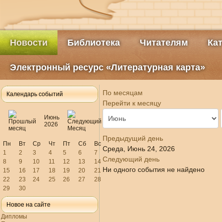
Новости
Библиотека
Читателям
Ка
Электронный ресурс «Литературная карта»
По месяцам
Календарь событий
Перейти к месяцу
Июнь
2026
Предыдущий день
Пн
Вт
Ср
Чт
Пт
Сб
Вс
Среда, Июнь 24, 2026
1
2
3
4
5
6
7
Следующий день
8
9
10
11
12
13
14
Ни одного события не найдено
15
16
17
18
19
20
21
22
23
24
25
26
27
28
29
30
Новое на сайте
Дипломы