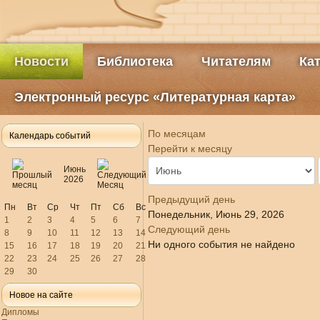
Новости
Библиотека
Читателям
Ка
Электронный ресурс «Литературная карта»
По месяцам
Календарь событий
Перейти к месяцу
Июнь
2026
Предыдущий день
Пн
Вт
Ср
Чт
Пт
Сб
Вс
Понедельник, Июнь 29, 2026
1
2
3
4
5
6
7
Следующий день
8
9
10
11
12
13
14
Ни одного события не найдено
15
16
17
18
19
20
21
22
23
24
25
26
27
28
29
30
Новое на сайте
Дипломы