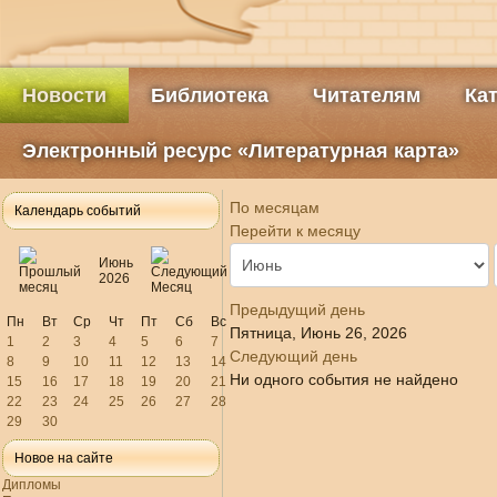
Новости
Библиотека
Читателям
Ка
Электронный ресурс «Литературная карта»
По месяцам
Календарь событий
Перейти к месяцу
Июнь
2026
Предыдущий день
Пн
Вт
Ср
Чт
Пт
Сб
Вс
Пятница, Июнь 26, 2026
1
2
3
4
5
6
7
Следующий день
8
9
10
11
12
13
14
Ни одного события не найдено
15
16
17
18
19
20
21
22
23
24
25
26
27
28
29
30
Новое на сайте
Дипломы