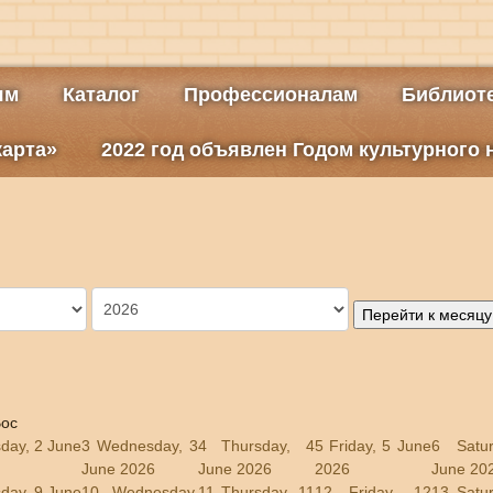
ям
Каталог
Профессионалам
Библиоте
карта»
2022 год объявлен Годом культурного
Перейти к месяцу
ос
day, 2 June
3
Wednesday, 3
4
Thursday, 4
5
Friday, 5 June
6
Satu
June 2026
June 2026
2026
June 20
day, 9 June
10
Wednesday,
11
Thursday, 11
12
Friday, 12
13
Satu