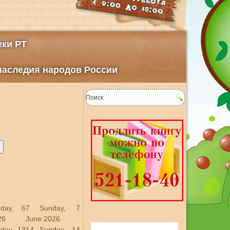
ки РТ
 наследия народов России
rday, 6
7
Sunday, 7
26
June 2026
rday, 13
14
Sunday, 14