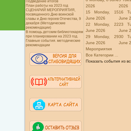
Подведение итогов
План работы на 2023 год
2026
2026
СЦЕНАРИЙ МЕРОПРИЯТИЯ,
15
Monday, 15
16
T
посвященного Дню воинской
June 2026
June 
славы и Дню героев Отечества, 9
декабря (Методические
22
Monday, 22
23
T
рекомендации)
June 2026
June 
В помощь детским библиотекарям
при планировании на 2023 год.
29
Monday, 29
30
T
Главные события. методические
June 2026
June 
рекомендации
Мероприятия
Все Категории ...
Показать события из вс