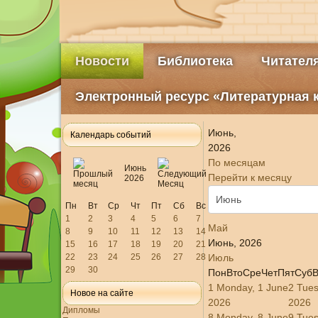
Новости
Библиотека
Читател
Электронный ресурс «Литературная 
Июнь,
Календарь событий
2026
По месяцам
Июнь
Перейти к месяцу
2026
Пн
Вт
Ср
Чт
Пт
Сб
Вс
1
2
3
4
5
6
7
Май
8
9
10
11
12
13
14
Июнь, 2026
15
16
17
18
19
20
21
22
23
24
25
26
27
28
Июль
29
30
Пон
Вто
Сре
Чет
Пят
Суб
В
1
Monday, 1 June
2
Tues
Новое на сайте
2026
2026
Дипломы
8
Monday, 8 June
9
Tues