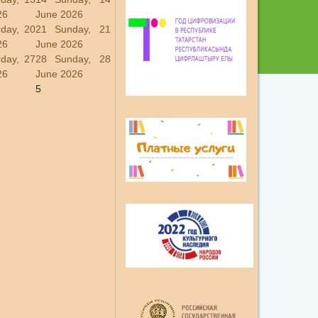
26
June 2026
rday, 20
21
Sunday, 21
26
June 2026
rday, 27
28
Sunday, 28
26
June 2026
5