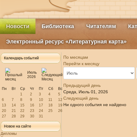
Новости
Библиотека
Читателям
Ка
Электронный ресурс «Литературная карта»
По месяцам
Календарь событий
Перейти к месяцу
Июль
2026
Предыдущий день
Пн
Вт
Ср
Чт
Пт
Сб
Вс
Среда, Июль 01, 2026
1
2
3
4
5
Следующий день
6
7
8
9
10
11
12
Ни одного события не найдено
13
14
15
16
17
18
19
20
21
22
23
24
25
26
27
28
29
30
31
Новое на сайте
Дипломы