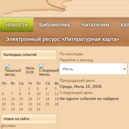
Новости
Библиотека
Читателям
Ка
Электронный ресурс «Литературная карта»
По месяцам
Календарь событий
Перейти к месяцу
Июль
2026
Предыдущий день
Пн
Вт
Ср
Чт
Пт
Сб
Вс
Среда, Июль 15, 2026
1
2
3
4
5
Следующий день
6
7
8
9
10
11
12
Ни одного события не найдено
13
14
15
16
17
18
19
20
21
22
23
24
25
26
27
28
29
30
31
Новое на сайте
Дипломы