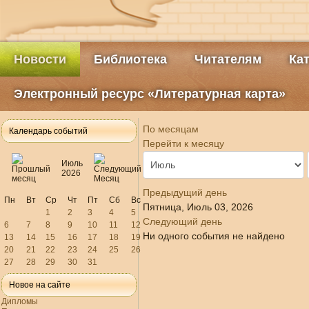
Новости
Библиотека
Читателям
Ка
Электронный ресурс «Литературная карта»
По месяцам
Календарь событий
Перейти к месяцу
Июль
2026
Предыдущий день
Пн
Вт
Ср
Чт
Пт
Сб
Вс
Пятница, Июль 03, 2026
1
2
3
4
5
Следующий день
6
7
8
9
10
11
12
Ни одного события не найдено
13
14
15
16
17
18
19
20
21
22
23
24
25
26
27
28
29
30
31
Новое на сайте
Дипломы