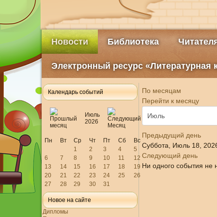
Новости
Библиотека
Читател
Электронный ресурс «Литературная 
По месяцам
Календарь событий
Перейти к месяцу
Июль
2026
Предыдущий день
Пн
Вт
Ср
Чт
Пт
Сб
Вс
Суббота, Июль 18, 202
1
2
3
4
5
Следующий день
6
7
8
9
10
11
12
Ни одного события не 
13
14
15
16
17
18
19
20
21
22
23
24
25
26
27
28
29
30
31
Новое на сайте
Дипломы