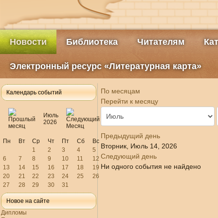
Новости
Библиотека
Читателям
Ка
Электронный ресурс «Литературная карта»
По месяцам
Календарь событий
Перейти к месяцу
Июль
2026
Предыдущий день
Пн
Вт
Ср
Чт
Пт
Сб
Вс
Вторник, Июль 14, 2026
1
2
3
4
5
Следующий день
6
7
8
9
10
11
12
Ни одного события не найдено
13
14
15
16
17
18
19
20
21
22
23
24
25
26
27
28
29
30
31
Новое на сайте
Дипломы