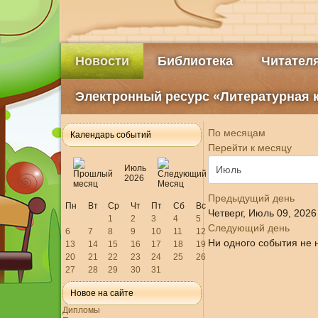
Новости
Библиотека
Читател
Электронный ресурс «Литературная 
По месяцам
Календарь событий
Перейти к месяцу
Июль
2026
Предыдущий день
Пн
Вт
Ср
Чт
Пт
Сб
Вс
Четверг, Июль 09, 2026
1
2
3
4
5
Следующий день
6
7
8
9
10
11
12
Ни одного события не 
13
14
15
16
17
18
19
20
21
22
23
24
25
26
27
28
29
30
31
Новое на сайте
Дипломы