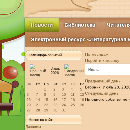
Новости
Библиотека
Читател
Электронный ресурс «Литературная 
По месяцам
Календарь событий
Перейти к месяцу
Июль
2026
Предыдущий день
Пн
Вт
Ср
Чт
Пт
Сб
Вс
Вторник, Июль 28, 202
1
2
3
4
5
Следующий день
6
7
8
9
10
11
12
Ни одного события не 
13
14
15
16
17
18
19
20
21
22
23
24
25
26
27
28
29
30
31
Новое на сайте
Дипломы