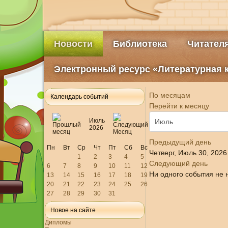
Новости
Библиотека
Читател
Электронный ресурс «Литературная 
По месяцам
Календарь событий
Перейти к месяцу
Июль
2026
Предыдущий день
Пн
Вт
Ср
Чт
Пт
Сб
Вс
Четверг, Июль 30, 2026
1
2
3
4
5
Следующий день
6
7
8
9
10
11
12
Ни одного события не 
13
14
15
16
17
18
19
20
21
22
23
24
25
26
27
28
29
30
31
Новое на сайте
Дипломы