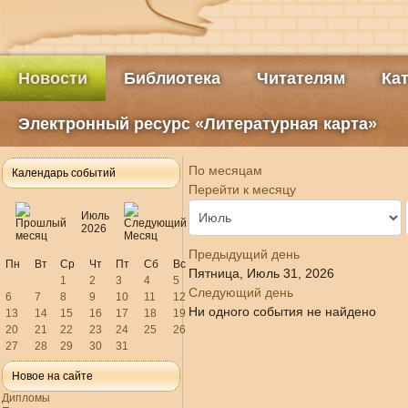
Новости
Библиотека
Читателям
Ка
Электронный ресурс «Литературная карта»
По месяцам
Календарь событий
Перейти к месяцу
Июль
2026
Предыдущий день
Пн
Вт
Ср
Чт
Пт
Сб
Вс
Пятница, Июль 31, 2026
1
2
3
4
5
Следующий день
6
7
8
9
10
11
12
Ни одного события не найдено
13
14
15
16
17
18
19
20
21
22
23
24
25
26
27
28
29
30
31
Новое на сайте
Дипломы