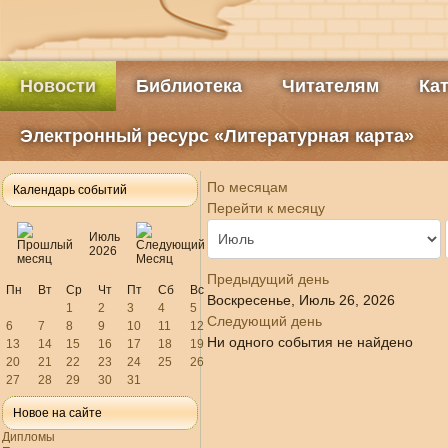
Новости
Библиотека
Читателям
Ка
Электронный ресурс «Литературная карта»
По месяцам
Календарь событий
Перейти к месяцу
Июль
2026
Предыдущий день
Пн
Вт
Ср
Чт
Пт
Сб
Вс
Воскресенье, Июль 26, 2026
1
2
3
4
5
Следующий день
6
7
8
9
10
11
12
Ни одного события не найдено
13
14
15
16
17
18
19
20
21
22
23
24
25
26
27
28
29
30
31
Новое на сайте
Дипломы