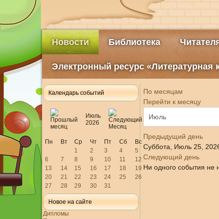
Новости
Библиотека
Читател
Электронный ресурс «Литературная 
По месяцам
Календарь событий
Перейти к месяцу
Июль
2026
Предыдущий день
Пн
Вт
Ср
Чт
Пт
Сб
Вс
Суббота, Июль 25, 202
1
2
3
4
5
Следующий день
6
7
8
9
10
11
12
Ни одного события не 
13
14
15
16
17
18
19
20
21
22
23
24
25
26
27
28
29
30
31
Новое на сайте
Дипломы